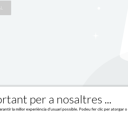
AL
rtant per a nosaltres ...
17-519, 3º 1ª
antir la millor experiència d'usuari possible. Podeu fer clic per atorgar 